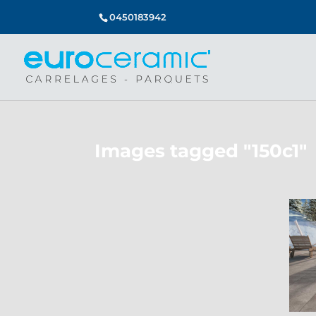
0450183942
Images tagged "150c1"