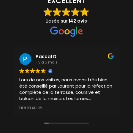
EXCELLENT
Basée sur
142 avis
Pascal D
il y a 5 mois
Lors de nos visites, nous avons très bien
J
été conseillé par Laurent pour la réfection
p
complète de la terrasse, coursive et
c
balcon de la maison. Les lames
q
composites Torro Timber sont de très
r
Lire la suite
L
bonnes qualité et facile à poser avec les
n
outils adéquates. Nous sommes satisfaits
f
du rendu. La terrasse est posée depuis 2
t
ans et rien n'a bougé.