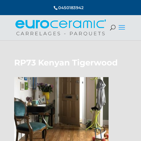
0450183942
RP73 Kenyan Tigerwood