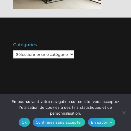
Catégories
Catégories
En poursuivant votre navigation sur ce site, vous acceptez
© Copyright
808
2020 -
Les Entreprises Locales
-
l'utilisation de cookies à des fins statistiques et de
Mentions Légales – RGPD – Protection de la vie
personnalisation.
privée – Gestion des cookies
Ok
Continuer sans accepter
En savoir +