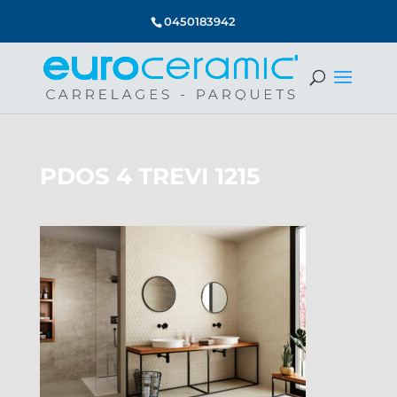
0450183942
PDOS 4 TREVI 1215