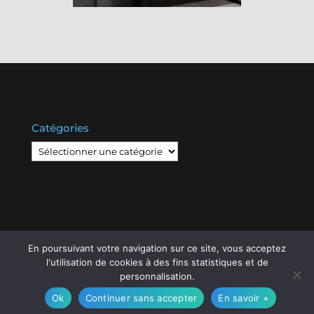
Catégories
Catégories
En poursuivant votre navigation sur ce site, vous acceptez
l'utilisation de cookies à des fins statistiques et de
© Copyright
808
2020 -
Les Entreprises Locales
-
personnalisation.
Mentions Légales – RGPD – Protection de la vie
Ok
Continuer sans accepter
En savoir +
privée – Gestion des cookies