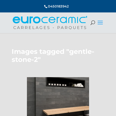
0450183942
Images tagged "gentle-
stone-2"