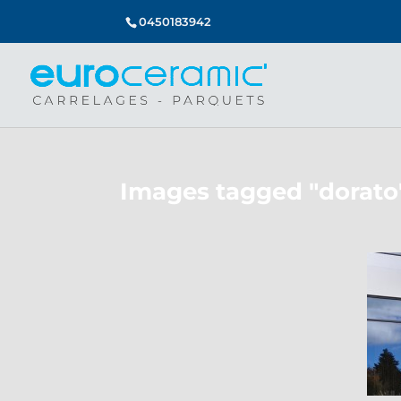
0450183942
Images tagged "dorato