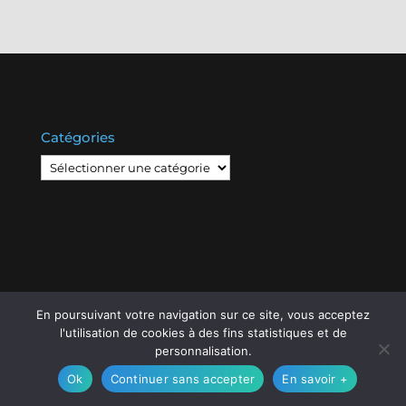
Catégories
Catégories
En poursuivant votre navigation sur ce site, vous acceptez
© Copyright
808
2020 -
Les Entreprises Locales
-
l'utilisation de cookies à des fins statistiques et de
Mentions Légales – RGPD – Protection de la vie
personnalisation.
privée – Gestion des cookies
Ok
Continuer sans accepter
En savoir +