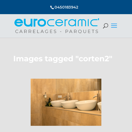
0450183942
Images tagged "corten2"