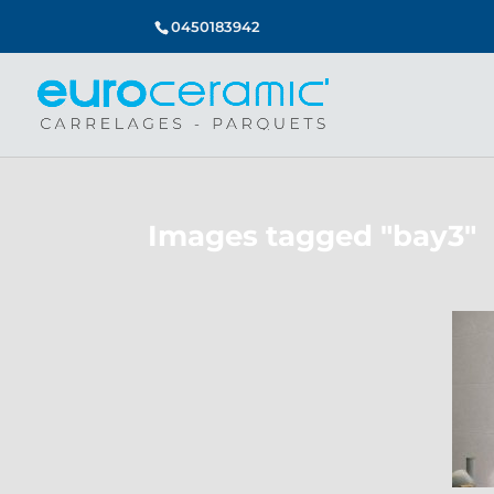
0450183942
Images tagged "bay3"