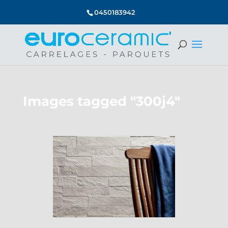
0450183942
Images tagged "300j4"