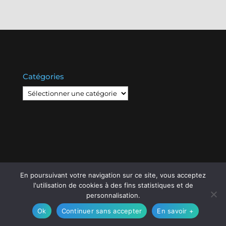
Catégories
Catégories
En poursuivant votre navigation sur ce site, vous acceptez
© Copyright
808
2020 -
Les Entreprises Locales
-
l'utilisation de cookies à des fins statistiques et de
Mentions Légales – RGPD – Protection de la vie
personnalisation.
privée – Gestion des cookies
Ok
Continuer sans accepter
En savoir +