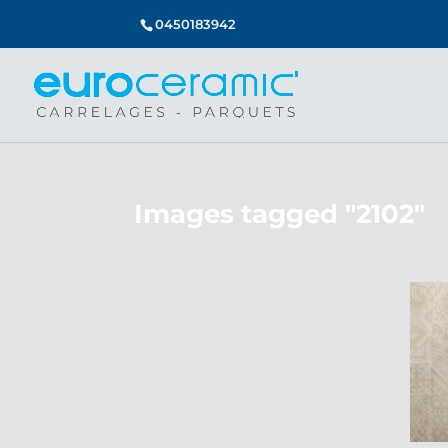
0450183942
Images tagged "2102"