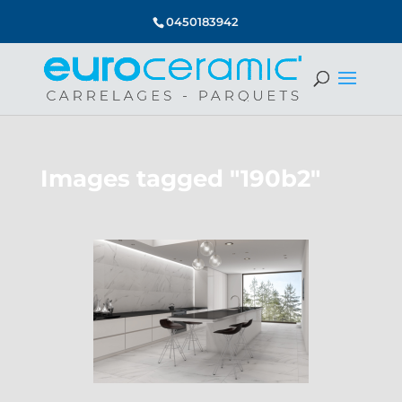
0450183942
Images tagged "190b2"