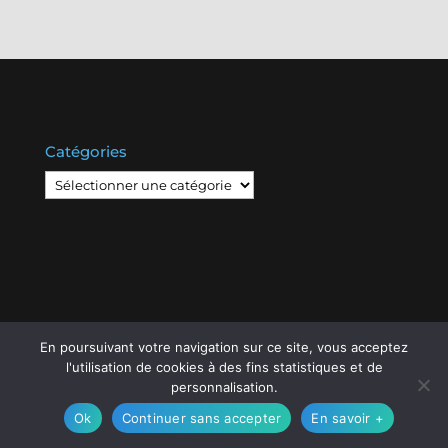
Catégories
Catégories
En poursuivant votre navigation sur ce site, vous acceptez
© Copyright
808
2020 -
Les Entreprises Locales
-
l'utilisation de cookies à des fins statistiques et de
Mentions Légales – RGPD – Protection de la vie
personnalisation.
privée – Gestion des cookies
Ok
Continuer sans accepter
En savoir +