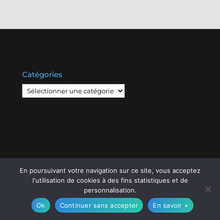
Catégories
Catégories
En poursuivant votre navigation sur ce site, vous acceptez
© Copyright
808
2020 -
Les Entreprises Locales
-
l'utilisation de cookies à des fins statistiques et de
Mentions Légales – RGPD – Protection de la vie
personnalisation.
privée – Gestion des cookies
Ok
Continuer sans accepter
En savoir +