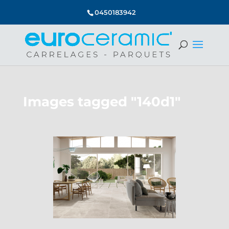
0450183942
Images tagged "140d1"