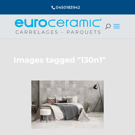
0450183942
Images tagged "130n1"