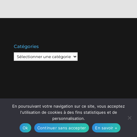
Catégories
Catégories
En poursuivant votre navigation sur ce site, vous acceptez
© Copyright
808
2020 -
Les Entreprises Locales
-
l'utilisation de cookies à des fins statistiques et de
Mentions Légales – RGPD – Protection de la vie
personnalisation.
privée – Gestion des cookies
Ok
Continuer sans accepter
En savoir +