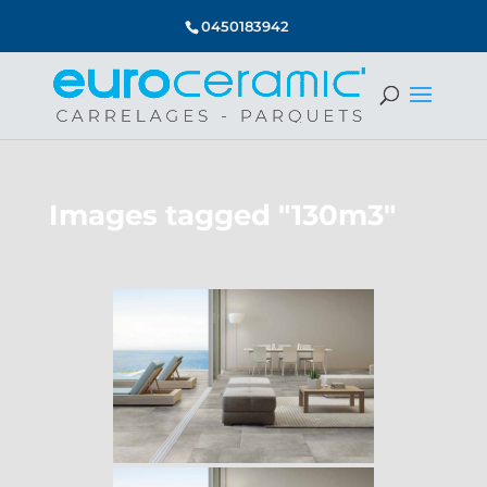
0450183942
Images tagged "130m3"