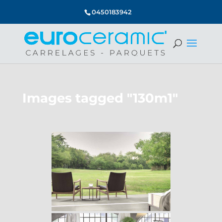
0450183942
Images tagged "130m1"