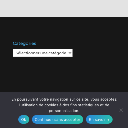
Catégories
Catégories
En poursuivant votre navigation sur ce site, vous acceptez
© Copyright
808
2020 -
Les Entreprises Locales
-
l'utilisation de cookies à des fins statistiques et de
Mentions Légales – RGPD – Protection de la vie
personnalisation.
privée – Gestion des cookies
Ok
Continuer sans accepter
En savoir +