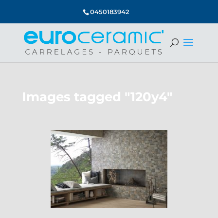
0450183942
Images tagged "120y4"