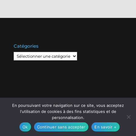
Catégories
Catégories
En poursuivant votre navigation sur ce site, vous acceptez
© Copyright
808
2020 -
Les Entreprises Locales
-
l'utilisation de cookies à des fins statistiques et de
Mentions Légales – RGPD – Protection de la vie
personnalisation.
privée – Gestion des cookies
Ok
Continuer sans accepter
En savoir +