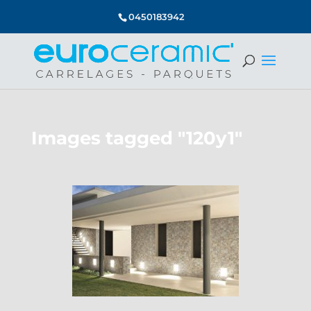
0450183942
Images tagged "120y1"