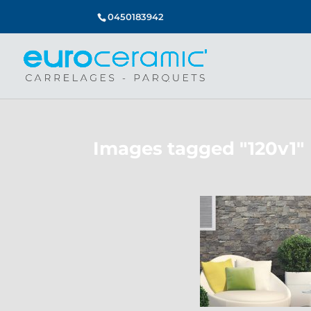
0450183942
Images tagged "120v1"