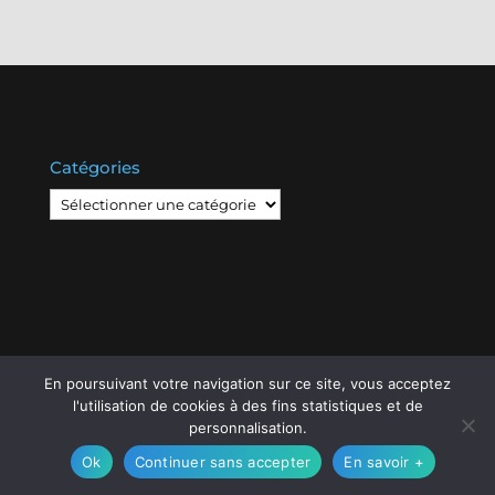
Catégories
Catégories
En poursuivant votre navigation sur ce site, vous acceptez
© Copyright
808
2020 -
Les Entreprises Locales
-
l'utilisation de cookies à des fins statistiques et de
Mentions Légales – RGPD – Protection de la vie
personnalisation.
privée – Gestion des cookies
Ok
Continuer sans accepter
En savoir +