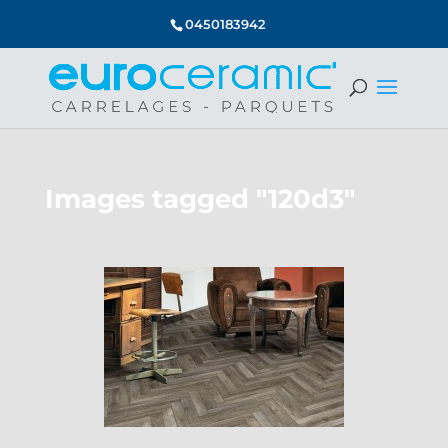
0450183942
Images tagged "120d3"