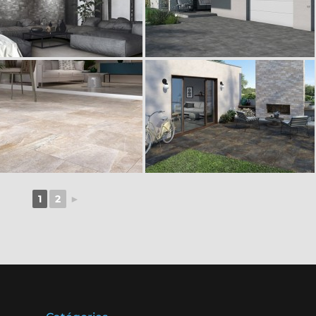
1
2
►