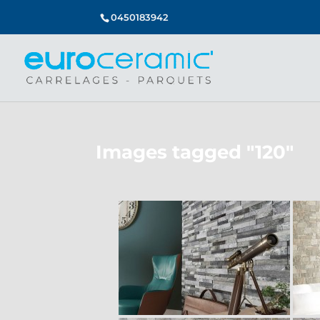
0450183942
Images tagged "120"