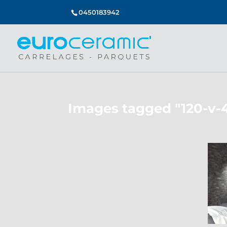
0450183942
Images tagged "120-v-