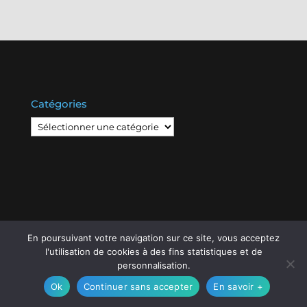
Catégories
Catégories
En poursuivant votre navigation sur ce site, vous acceptez
© Copyright
808
2020 -
Les Entreprises Locales
-
l'utilisation de cookies à des fins statistiques et de
Mentions Légales – RGPD – Protection de la vie
personnalisation.
privée – Gestion des cookies
Ok
Continuer sans accepter
En savoir +