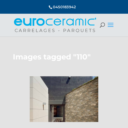
0450183942
Images tagged "110"