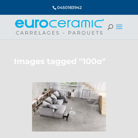
0450183942
Images tagged "100o"