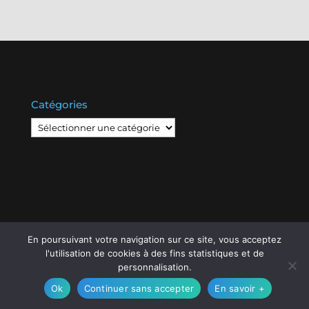
Catégories
Catégories
En poursuivant votre navigation sur ce site, vous acceptez
© Copyright
808
2020 -
Les Entreprises Locales
-
l'utilisation de cookies à des fins statistiques et de
Mentions Légales – RGPD – Protection de la vie
personnalisation.
privée – Gestion des cookies
Ok
Continuer sans accepter
En savoir +