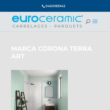
0450183942
MARCA CORONA TERRA
ART