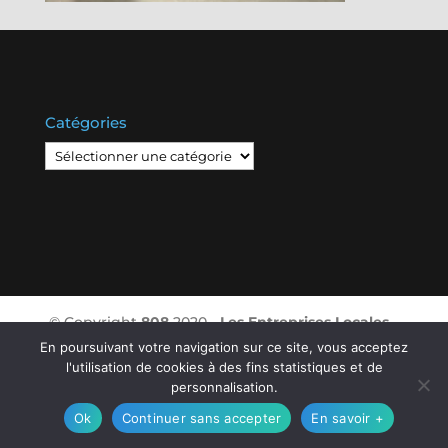
Catégories
Catégories
© Copyright
808
2020 -
Les Entreprises Locales
-
Mentions Légales – RGPD – Protection de la vie
En poursuivant votre navigation sur ce site, vous acceptez
privée – Gestion des cookies
l'utilisation de cookies à des fins statistiques et de
personnalisation.
Ok
Continuer sans accepter
En savoir +