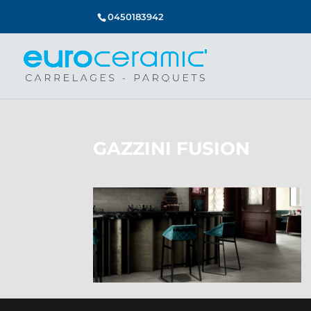
0450183942
GAZZINI FUSION