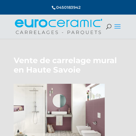
0450183942
Vente de carrelage mural
en Haute Savoie