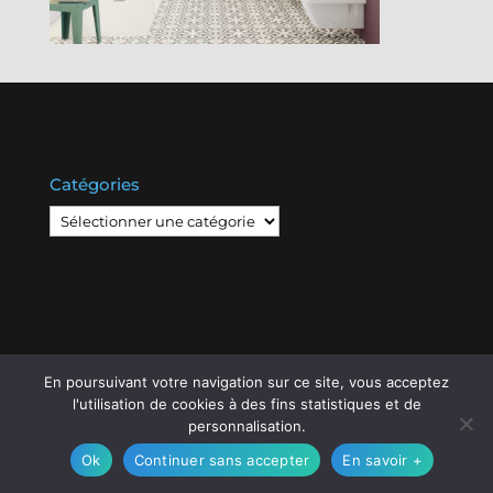
Catégories
Catégories
En poursuivant votre navigation sur ce site, vous acceptez
© Copyright
808
2020 -
Les Entreprises Locales
-
l'utilisation de cookies à des fins statistiques et de
personnalisation.
Mentions Légales – RGPD – Protection de la vie
privée – Gestion des cookies
Ok
Continuer sans accepter
En savoir +