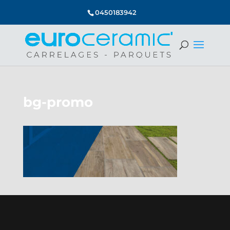
0450183942
bg-promo