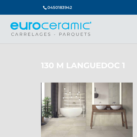
0450183942
130 M LANGUEDOC 1