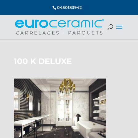
0450183942
100 K DELUXE